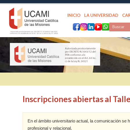
INICIO
LA UNIVERSIDAD
CA
Autorizada provisoriamente por DECRETO N°1643/12 del PEN
conforme a lo establecido en el Art. 64 Inc.c) de la Ley N° 24521
Inscripciones abiertas al Tall
En el ámbito universitario actual, la comunicación s
profesional y relacional.