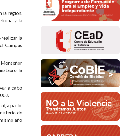
 la región.
tricia y la
realizar la
 el Campus
s, Monseñor
nstauró la
evar a cabo
2002.
l, a partir
nisterio de
l mismo año