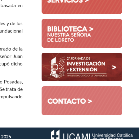
, basada en
es y de los
fundacional
orado de la
señor Juan
cupó dicho
de Posadas,
Se trata de
 impulsando
 2026