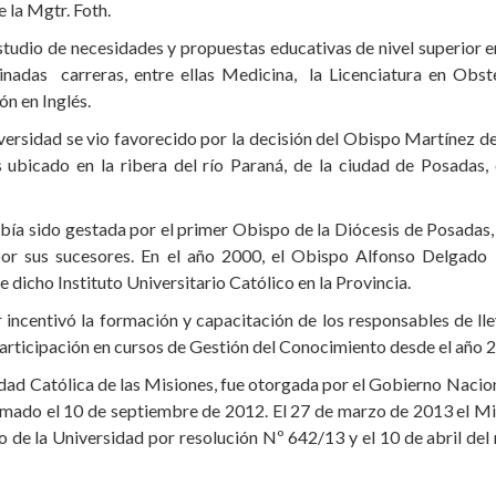
e la Mgtr. Foth.
studio de necesidades y propuestas educativas de nivel superior en
inadas carreras, entre ellas Medicina, la Licenciatura en Obste
ón en Inglés.
iversidad se vio favorecido por la decisión del Obispo Martínez de 
 ubicado en la ribera del río Paraná, de la ciudad de Posadas,
 había sido gestada por el primer Obispo de la Diócesis de Posada
or sus sucesores. En el año 2000, el Obispo Alfonso Delgado i
 dicho Instituto Universitario Católico en la Provincia.
incentivó la formación y capacitación de los responsables de ll
rticipación en cursos de Gestión del Conocimiento desde el año 
idad Católica de las Misiones, fue otorgada por el Gobierno Naciona
rmado el 10 de septiembre de 2012. El 27 de marzo de 2013 el Mi
 de la Universidad por resolución Nº 642/13 y el 10 de abril de