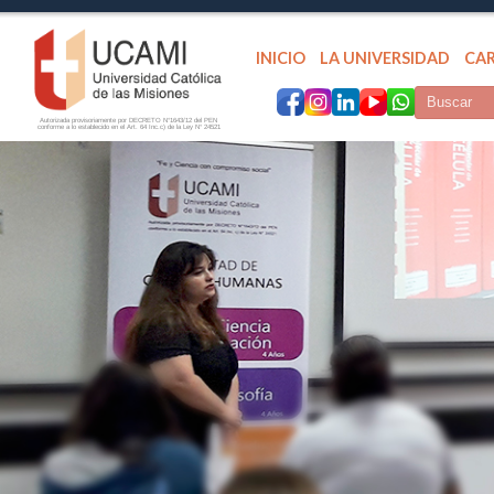
INICIO
LA UNIVERSIDAD
CA
Autorizada provisoriamente por DECRETO N°1643/12 del PEN
conforme a lo establecido en el Art. 64 Inc.c) de la Ley N° 24521