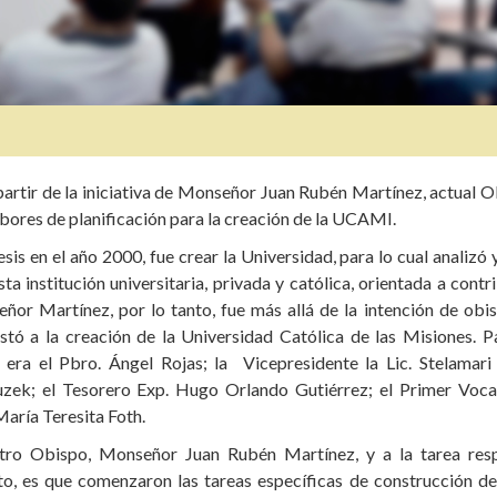
partir de la iniciativa de Monseñor Juan Rubén Martínez, actual O
abores de planificación para la creación de la UCAMI.
s en el año 2000, fue crear la Universidad, para lo cual analizó y
a institución universitaria, privada y católica, orientada a contri
ñor Martínez, por lo tanto, fue más allá de la intención de obi
stó a la creación de la Universidad Católica de las Misiones. Pa
ra el Pbro. Ángel Rojas; la Vicepresidente la Lic. Stelamari
zek; el Tesorero Exp. Hugo Orlando Gutiérrez; el Primer Vocal
aría Teresita Foth.
estro Obispo, Monseñor Juan Rubén Martínez, y a la tarea res
o, es que comenzaron las tareas específicas de construcción d