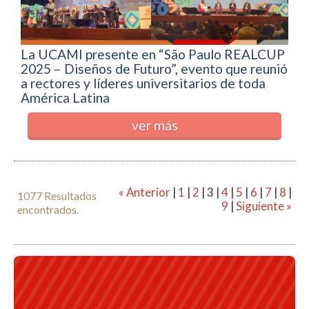
La UCAMI presente en “São Paulo REALCUP
2025 – Diseños de Futuro”, evento que reunió
a rectores y líderes universitarios de toda
América Latina
ver más
« Anterior
|
1
|
2
|
3
|
4
|
5
|
6
|
7
|
8
|
1077 Resultados
9
|
Siguiente »
encontrados.