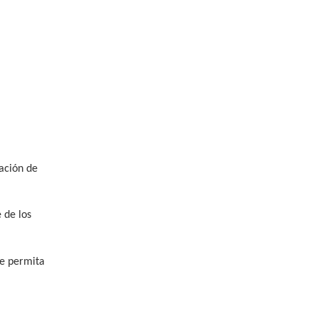
cación de
 de los
ue permita