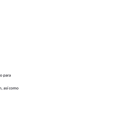
no para
ón, así como