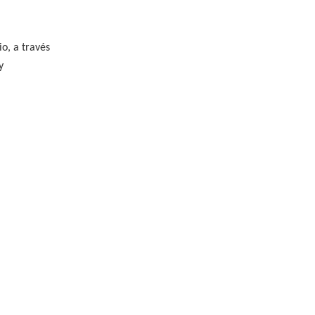
io, a través
y