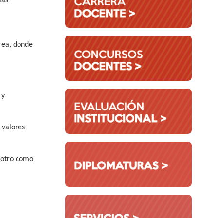
las
area, donde
.
 y
 valores
l otro como