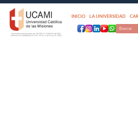
INICIO
LA UNIVERSIDAD
CA
Autorizada provisoriamente por DECRETO N°1643/12 del PEN
conforme a lo establecido en el Art. 64 Inc.c) de la Ley N° 24521