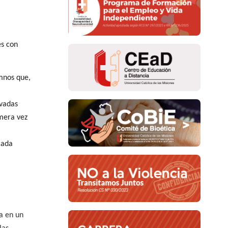
es con
umnos que,
ovadas
imera vez
cada
la en un