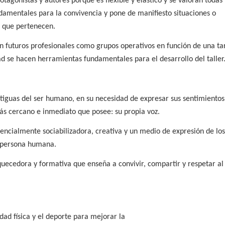
tagonistas y autores porque es flexible y elástico y se valoran todas 
ndamentales para la convivencia y pone de manifiesto situaciones o
a que pertenecen.
en futuros profesionales como grupos operativos en función de una t
dad se hacen herramientas fundamentales para el desarrollo del taller
ntiguas del ser humano, en su necesidad de expresar sus sentimientos
más cercano e inmediato que posee: su propia voz.
sencialmente sociabilizadora, creativa y un medio de expresión de los
a persona humana.
iquecedora y formativa que enseña a convivir, compartir y respetar a
ad física y el deporte para mejorar la